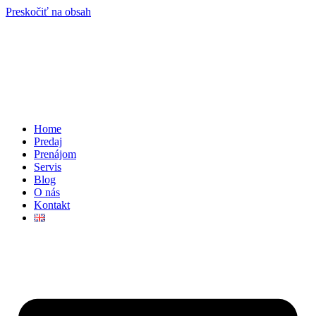
Preskočiť na obsah
Home
Predaj
Prenájom
Servis
Blog
O nás
Kontakt