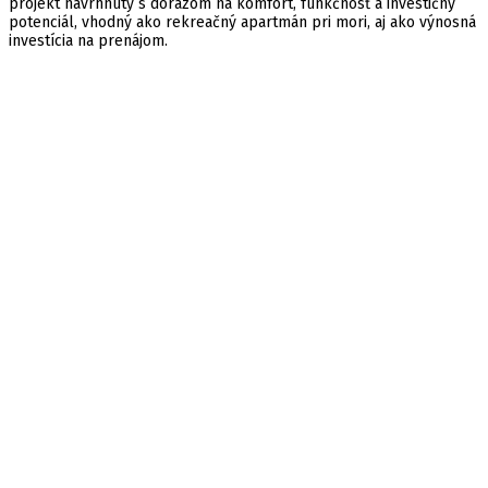
projekt navrhnutý s dôrazom na komfort, funkčnosť a investičný
potenciál, vhodný ako rekreačný apartmán pri mori, aj ako výnosná
investícia na prenájom.