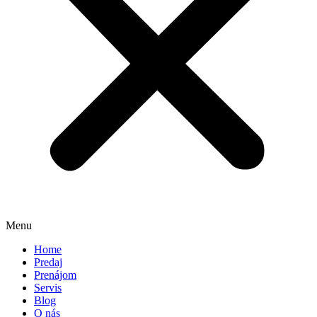
Menu
Home
Predaj
Prenájom
Servis
Blog
O nás