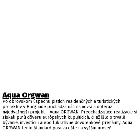
Aqua Orgwan
Po obrovskom úspechu piatich rezidenčných a turistických
projektov v Hurghade prichádza náš najnovší a doteraz
najodvážnejší projekt – Aqua ORGWAN. Predchádzajúce realizácie si
získali plnú dôveru európskych kupujúcich, či už išlo o trvalé
bývanie, investíciu alebo lukratívne dovolenkové prenájmy. Aqua
ORGWAN tento štandard posúva ešte na vyššiu úroveň.