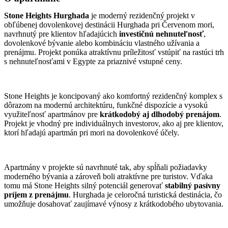
Stone Heights Hurghada
je moderný rezidenčný projekt v
obľúbenej dovolenkovej destinácii Hurghada pri Červenom mori,
navrhnutý pre klientov hľadajúcich
investičnú nehnuteľnosť
,
dovolenkové bývanie alebo kombináciu vlastného užívania a
prenájmu. Projekt ponúka atraktívnu príležitosť vstúpiť na rastúci trh
s nehnuteľnosťami v Egypte za priaznivé vstupné ceny.
Stone Heights je koncipovaný ako komfortný rezidenčný komplex s
dôrazom na modernú architektúru, funkčné dispozície a vysokú
využiteľnosť apartmánov pre
krátkodobý aj dlhodobý prenájom
.
Projekt je vhodný pre individuálnych investorov, ako aj pre klientov,
ktorí hľadajú apartmán pri mori na dovolenkové účely.
Apartmány v projekte sú navrhnuté tak, aby spĺňali požiadavky
moderného bývania a zároveň boli atraktívne pre turistov. Vďaka
tomu má Stone Heights silný potenciál generovať
stabilný pasívny
príjem z prenájmu
. Hurghada je celoročná turistická destinácia, čo
umožňuje dosahovať zaujímavé výnosy z krátkodobého ubytovania.