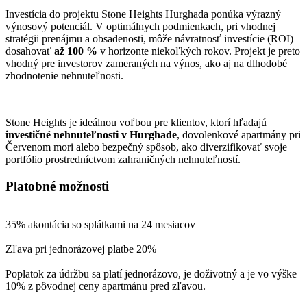
Investícia do projektu Stone Heights Hurghada ponúka výrazný
výnosový potenciál. V optimálnych podmienkach, pri vhodnej
stratégii prenájmu a obsadenosti, môže návratnosť investície (ROI)
dosahovať
až 100 %
v horizonte niekoľkých rokov. Projekt je preto
vhodný pre investorov zameraných na výnos, ako aj na dlhodobé
zhodnotenie nehnuteľnosti.
Stone Heights je ideálnou voľbou pre klientov, ktorí hľadajú
investičné nehnuteľnosti v Hurghade
, dovolenkové apartmány pri
Červenom mori alebo bezpečný spôsob, ako diverzifikovať svoje
portfólio prostredníctvom zahraničných nehnuteľností.
Platobné možnosti
35% akontácia so splátkami na 24 mesiacov
Zľava pri jednorázovej platbe 20%
Poplatok za údržbu sa platí jednorázovo, je doživotný a je vo výške
10% z pôvodnej ceny apartmánu pred zľavou.