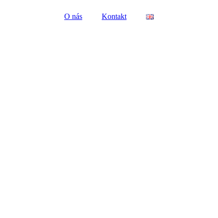
O nás
Kontakt
© Copyright 2024 – Nemar Real Estate