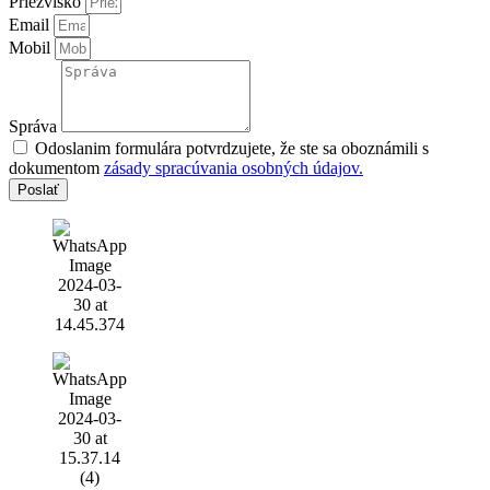
Priezvisko
Email
Mobil
Správa
Odoslanim formulára potvrdzujete, že ste sa oboznámili s
dokumentom
zásady spracúvania osobných údajov.
Poslať