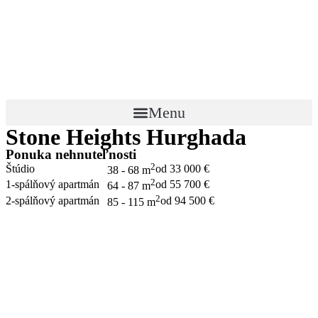
Preskočiť
na
obsah
Menu
Stone Heights Hurghada
Ponuka nehnuteľnosti
2
Štúdio
od 33 000 €
38 - 68 m
2
1-spálňový apartmán
od 55 700 €
64 - 87 m
2
2-spálňový apartmán
od 94 500 €
85 - 115 m