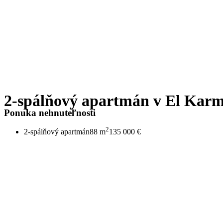
Preskočiť
na
obsah
2-spálňový apartmán v El Kar
Ponuka nehnuteľnosti
2
2-spálňový apartmán
88 m
135 000 €